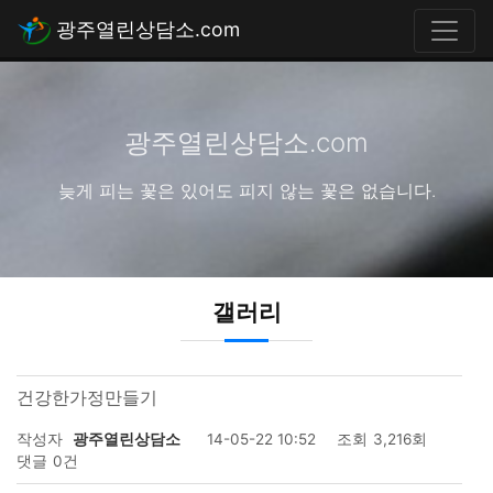
광주열린상담소.com
광주열린상담소.com
늦게 피는 꽃은 있어도 피지 않는 꽃은 없습니다.
갤러리
건강한가정만들기
작성자
광주열린상담소
14-05-22 10:52
조회
3,216회
댓글
0건