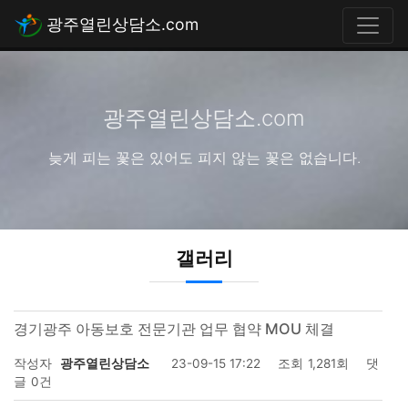
광주열린상담소.com
광주열린상담소.com
늦게 피는 꽃은 있어도 피지 않는 꽃은 없습니다.
갤러리
경기광주 아동보호 전문기관 업무 협약 MOU 체결
작성자
광주열린상담소
23-09-15 17:22
조회
1,281회
댓
글
0건