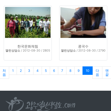
한국문화체험
콩국수
열린상담소
/ 2012-08-30 / 2805
열린상담소
/ 2012-08-30 / 2790
처
1
2
3
4
5
6
7
8
9
10
다
맨
음
음
끝